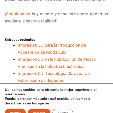
¡
Contáctanos
hoy mismo y descubre cómo podemos
ayudarte a hacerlo realidad!
Entradas recientes
Impresión 3D para la Producción de
Accesorios de Moda Lujo
Impresión 3D en la Fabricación de Piezas
Precisas en la Industria Electrónica
Impresión 3D: Tecnología Clave para la
Fabricación de Juguetes
Impresión 3D y Personalización en la
Utilizamos cookies para ofrecerte la mejor experiencia en
nuestra web.
Fabricación de Calzado
Puedes aprender más sobre qué cookies utilizamos o
1
Impresión 3D con SLS y DMLS para la
desactivarlas en los
ajustes
.
Fabricación de Herramientas Personalizadas
Aceptar
Rechazar
Ajustes