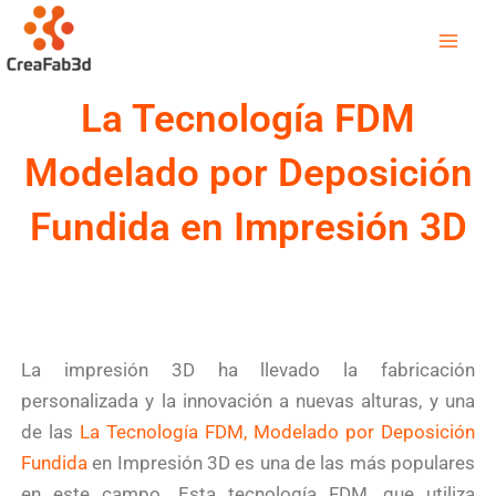
Ir
Mai
al
Men
contenido
La Tecnología FDM
Modelado por Deposición
Fundida en Impresión 3D
La impresión 3D ha llevado la fabricación
personalizada y la innovación a nuevas alturas, y una
de las
La Tecnología FDM, Modelado por Deposición
Fundida
en Impresión 3D es una de las más populares
en este campo
.
Esta tecnología FDM, que utiliza