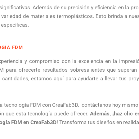
ignificativas. Además de su precisión y eficiencia en la p
a variedad de materiales termoplásticos. Esto brinda a nuestr
específicas.
OGÍA FDM
eriencia y compromiso con la excelencia en la impresió
DM para ofrecerte resultados sobresalientes que superan 
antidades, estamos aquí para ayudarte a llevar tus proyec
e la tecnología FDM con CreaFab3D, ¡contáctanos hoy mismo
sión que esta tecnología puede ofrecer.
Además, ¡haz clic e
logía FDM en CreaFab3D!
Transforma tus diseños en realid