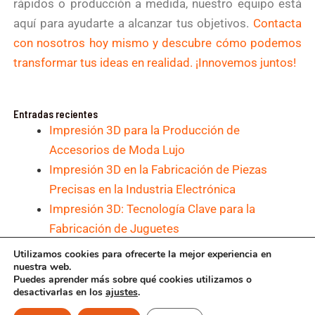
rápidos o producción a medida, nuestro equipo está
aquí para ayudarte a alcanzar tus objetivos.
Contacta
con nosotros hoy mismo y descubre cómo podemos
transformar tus ideas en realidad. ¡Innovemos juntos!
Entradas recientes
Impresión 3D para la Producción de
Accesorios de Moda Lujo
Impresión 3D en la Fabricación de Piezas
Precisas en la Industria Electrónica
Impresión 3D: Tecnología Clave para la
Fabricación de Juguetes
Impresión 3D y Personalización en la
Utilizamos cookies para ofrecerte la mejor experiencia en
nuestra web.
Fabricación de Calzado
Puedes aprender más sobre qué cookies utilizamos o
1
Impresión 3D con SLS y DMLS para la
desactivarlas en los
ajustes
.
Fabricación de Herramientas Personalizadas